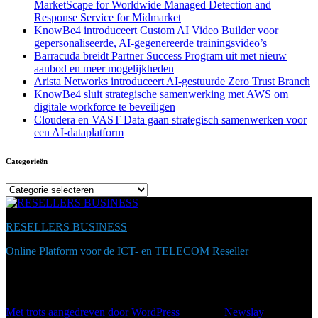
MarketScape for Worldwide Managed Detection and
Response Service for Midmarket
KnowBe4 introduceert Custom AI Video Builder voor
gepersonaliseerde, AI-gegenereerde trainingsvideo’s
Barracuda breidt Partner Success Program uit met nieuw
aanbod en meer mogelijkheden
Arista Networks introduceert AI-gestuurde Zero Trust Branch
KnowBe4 sluit strategische samenwerking met AWS om
digitale workforce te beveiligen
Cloudera en VAST Data gaan strategisch samenwerken voor
een AI-dataplatform
Categorieën
Categorieën
RESELLERS BUSINESS
Online Platform voor de ICT- en TELECOM Reseller
Met trots aangedreven door WordPress
|
Thema:
Newslay
door