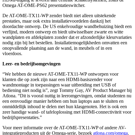
Omega AT-OME-PS62 presentatieswitcher.
De AT-OME-TX11-WP zender biedt niet alleen uitstekende
prestaties, maar ook extra installatievoordelen dankzij het
doordachte ontwerp. De US enkelvoudige wandbehuizing biedt een
verfijnd, modern ontwerp en biedt uitwisselbare zwarte en witte
wandplaten en afdekplaten zonder dat er afzonderlijke kleurvariaties
nodig zijn bij het bestellen. Installatiemogelijkheden omvatten een
onopvallende plaatsing aan de wand, in meubels of in een
vloerdoos.
Leer- en bedrijfsomgevingen
“We hebben de nieuwe AT-OME-TX11-WP ontworpen voor
klanten die op zoek zijn naar een HDMI-basiszender voor
wandmontage in toepassingen waar uitbreiding met USB of
bediening niet nodig is”, zegt Tommy Gay, AV Product Manager bij
Atlona. “Dit is vooral nuttig in leeromgevingen, omdat studenten nu
een eenvoudige manier hebben om hun laptops aan te sluiten en
onmiddellijk inhoud te delen met hun klasgenoten. Het is ook een
zeer handige wand- of tafeloplossing met HDMI-connectiviteit voor
bedrijfspresentaties.”
Voor meer informatie over de AT-OME-TX11-WP of andere AV-
integratieproducten uit de Omega-serie, bezoek
atlona.com/omega
.