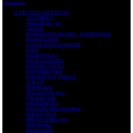
Themeansar
.
ICT& TELECOM NIEUWS
ALGEMEEN
Artificiële Int. (AI)
AWARD
BEDRIJFSOVERNAME – PARTICIPATIE
BLOCKCHAIN
CLOUD & DATACENTER
DATA
DATAOPSLAG
DIGITALISERING
DISTRIBUTEURS
EVENEMENTEN
INTERNET OF THINGS
IT & ICT
INTERVIEW
SECURITY & AVG
ONDERZOEK
OPLEIDINGEN
PARTNER PROGRAMMA
PERSONALIA
PRODUCTNIEUWS
SOFTWARE
RESELLERS