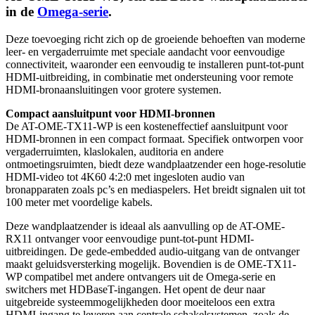
in de
Omega-serie
.
Deze toevoeging richt zich op de groeiende behoeften van moderne
leer- en vergaderruimte met speciale aandacht voor eenvoudige
connectiviteit, waaronder een eenvoudig te installeren punt-tot-punt
HDMI-uitbreiding, in combinatie met ondersteuning voor remote
HDMI-bronaansluitingen voor grotere systemen.
Compact aansluitpunt voor HDMI-bronnen
De AT-OME-TX11-WP is een kosteneffectief aansluitpunt voor
HDMI-bronnen in een compact formaat. Specifiek ontworpen voor
vergaderruimten, klaslokalen, auditoria en andere
ontmoetingsruimten, biedt deze wandplaatzender een hoge-resolutie
HDMI-video tot 4K60 4:2:0 met ingesloten audio van
bronapparaten zoals pc’s en mediaspelers. Het breidt signalen uit tot
100 meter met voordelige kabels.
Deze wandplaatzender is ideaal als aanvulling op de AT-OME-
RX11 ontvanger voor eenvoudige punt-tot-punt HDMI-
uitbreidingen. De gede-embedded audio-uitgang van de ontvanger
maakt geluidsversterking mogelijk. Bovendien is de OME-TX11-
WP compatibel met andere ontvangers uit de Omega-serie en
switchers met HDBaseT-ingangen. Het opent de deur naar
uitgebreide systeemmogelijkheden door moeiteloos een extra
HDMI-ingang te leveren aan centrale schakelsystemen, zoals de