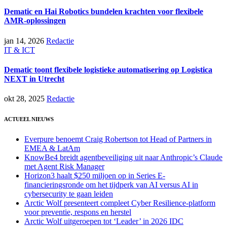
Dematic en Hai Robotics bundelen krachten voor flexibele
AMR-oplossingen
jan 14, 2026
Redactie
IT & ICT
Dematic toont flexibele logistieke automatisering op Logistica
NEXT in Utrecht
okt 28, 2025
Redactie
ACTUEEL NIEUWS
Everpure benoemt Craig Robertson tot Head of Partners in
EMEA & LatAm
KnowBe4 breidt agentbeveiliging uit naar Anthropic’s Claude
met Agent Risk Manager
Horizon3 haalt $250 miljoen op in Series E-
financieringsronde om het tijdperk van AI versus AI in
cybersecurity te gaan leiden
Arctic Wolf presenteert compleet Cyber Resilience-platform
voor preventie, respons en herstel
Arctic Wolf uitgeroepen tot ‘Leader’ in 2026 IDC